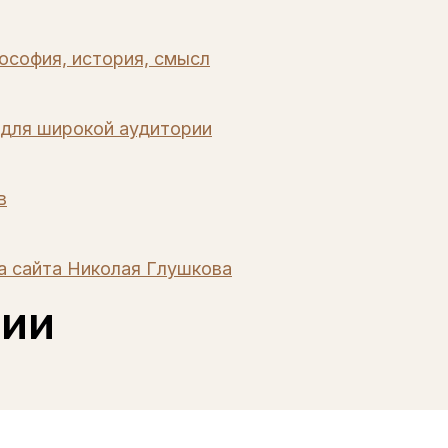
ософия, история, смысл
 для широкой аудитории
в
ра сайта Николая Глушкова
тии