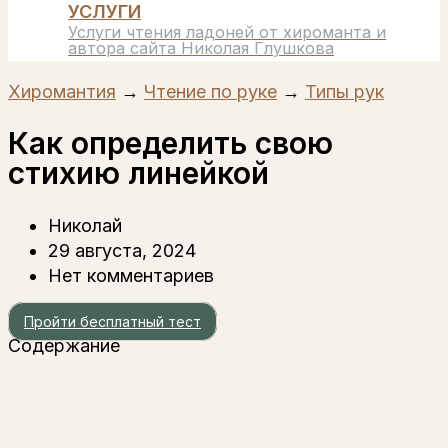
УСЛУГИ
Услуги чтения ладоней от хироманта и
автора сайта Николая Глушкова
Хиромантия
→
Чтение по руке
→
Типы рук
Как определить свою
стихию линейкой
Николай
29 августа, 2024
Нет комментариев
Пройти бесплатный тест
Содержание