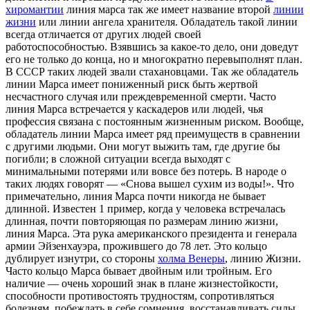
хиромантии
линия марса так же имеет название второй
линии
жизни
или линии ангела хранителя. Обладатель такой линии
всегда отличается от других людей своей
работоспособностью. Взявшись за какое-то дело, они доведут
его не только до конца, но и многократно перевыполнят план.
В СССР таких людей звали стахановцами. Так же обладатель
линии Марса имеет пониженный риск быть жертвой
несчастного случая или преждевременной смерти. Часто
линия Марса встречается у каскадеров или людей, чья
профессия связана с постоянным жизненным риском. Вообще,
обладатель линии Марса имеет ряд преимуществ в сравнении
с другими людьми. Они могут выжить там, где другие бы
погибли; в сложной ситуации всегда выходят с
минимальными потерями или вовсе без потерь. В народе о
таких людях говорят — «Снова вышел сухим из воды!». Что
примечательно, линия Марса почти никогда не бывает
длинной. Известен 1 пример, когда у человека встречалась
длинная, почти повторяющая по размерам линию жизни,
линия Марса. Эта рука американского президента и генерала
армии Эйзенхауэра, прожившего до 78 лет. Это кольцо
дублирует изнутри, со стороны
холма Венеры
, линию Жизни.
Часто кольцо Марса бывает двойным или тройным. Его
наличие — очень хороший знак в плане жизнестойкости,
способности противостоять трудностям, сопротивляться
болезням, побеждать в себе сомнения, восстанавливать силы