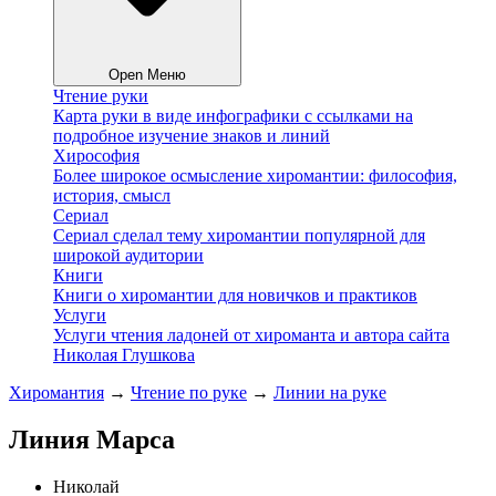
Open Меню
Чтение руки
Карта руки в виде инфографики с ссылками на
подробное изучение знаков и линий
Хирософия
Более широкое осмысление хиромантии: философия,
история, смысл
Сериал
Сериал сделал тему хиромантии популярной для
широкой аудитории
Книги
Книги о хиромантии для новичков и практиков
Услуги
Услуги чтения ладоней от хироманта и автора сайта
Николая Глушкова
Хиромантия
→
Чтение по руке
→
Линии на руке
Линия Марса
Николай