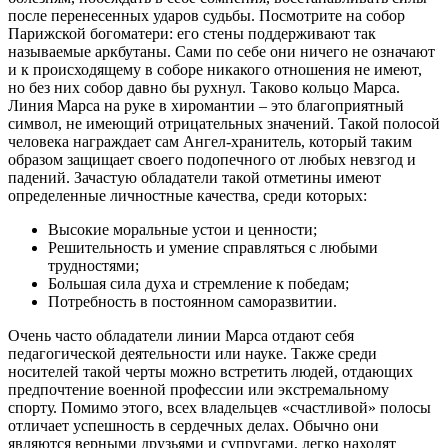
после перенесенных ударов судьбы. Посмотрите на собор
Парижской богоматери: его стены поддерживают так
называемые аркбутаны. Сами по себе они ничего не означают
и к происходящему в соборе никакого отношения не имеют,
но без них собор давно бы рухнул. Таково кольцо Марса.
Линия Марса на руке в хиромантии – это благоприятный
символ, не имеющий отрицательных значений. Такой полосой
человека награждает сам Ангел-хранитель, который таким
образом защищает своего подопечного от любых невзгод и
падений. Зачастую обладатели такой отметины имеют
определенные личностные качества, среди которых:
Высокие моральные устои и ценности;
Решительность и умение справляться с любыми
трудностями;
Большая сила духа и стремление к победам;
Потребность в постоянном саморазвитии.
Очень часто обладатели линии Марса отдают себя
педагогической деятельности или науке. Также среди
носителей такой черты можно встретить людей, отдающих
предпочтение военной профессии или экстремальному
спорту. Помимо этого, всех владельцев «счастливой» полосы
отличает успешность в сердечных делах. Обычно они
являются верными друзьями и супругами, легко находят