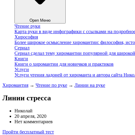
Open Меню
Чтение руки
Карта руки в виде инфографики с ссылками на подробное
Хирософия
Более широкое осмысление хиромантии: философия, исто
Сериал
Сериал сделал тему хиромантии популярной для широкой
Книги
Книги о хиромантии для новичков и практиков
Услуги
Услуги чтения ладоней от хироманта и автора сайта Ник
Хиромантия
→
Чтение по руке
→
Линии на руке
Линии стресса
Николай
20 апреля, 2020
Нет комментариев
Пройти бесплатный тест