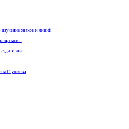
 изучение знаков и линий
рия, смысл
 аудитории
олая Глушкова